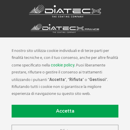
Il nostro sito utilizza cookie individuali e di terze parti per
finalità tecniche e, con il tuo consenso, anche per altre finalità
come specificato nella
. Puoi liberamente
cookie policy
prestare, rifiutare o gestire il consenso ai trattamenti
utilizzando i pulsanti “
”, “
” o “
”.
Accetta
Rifiuta
Gestisci
Rifiutando tutti i cookie non si garantisce la migliore
esperienza di navigazione su questo sito web.
PRIVACY POLICY
COOKIE POLICY
Accetta
DIATEC HOLDING S.P.A.
Headquarter: I – 38023 Cles (TN) | Via Campo Sportivo, 24 | Tel. +39 0463